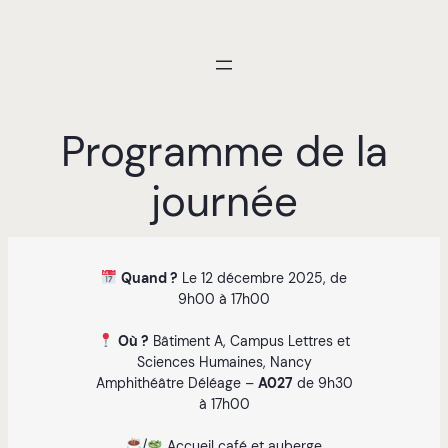
Aller
au
contenu
Programme de la
journée
Quand ?
Le 12 décembre 2025, de
9h00 à 17h00
Où ?
Bâtiment A, Campus Lettres et
Sciences Humaines, Nancy
Amphithéâtre Déléage –
A027
de 9h30
à 17h00
/
Accueil café et auberge