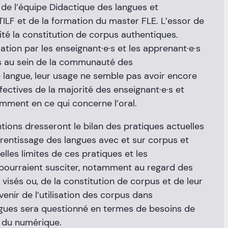
s de l’équipe Didactique des langues et
ATILF et de la formation du master FLE. L’essor de
lité la constitution de corpus authentiques.
sation par les enseignant·e·s et les apprenant·e·s
s au sein de la communauté des
e langue, leur usage ne semble pas avoir encore
ffectives de la majorité des enseignant·e·s et
amment en ce qui concerne l’oral.
ntions dresseront le bilan des pratiques actuelles
entissage des langues avec et sur corpus et
lles limites de ces pratiques et les
s pourraient susciter, notamment au regard des
 visés ou, de la constitution de corpus et de leur
venir de l’utilisation des corpus dans
gues sera questionné en termes de besoins de
 du numérique.