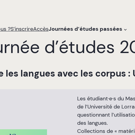
us ?
S’inscrire
Accès
Journées d’études passées
urnée d’études 2
 les langues avec les corpus :
Les étudiant·e·s du Ma
de l’Université de Lorr
questionnant l’utilisa
des langues.
Collections de « matér