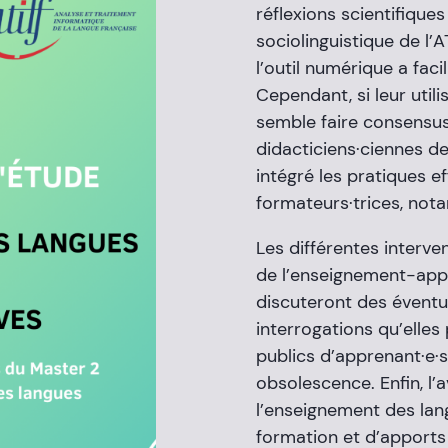
réflexions scientifique
sociolinguistique de l’
l’outil numérique a faci
Cependant, si leur utili
semble faire consensu
didacticiens·ciennes d
intégré les pratiques e
formateurs·trices, not
Les différentes interve
de l’enseignement-appr
discuteront des éventue
interrogations qu’elle
publics d’apprenant·e·s
obsolescence. Enfin, l’a
l’enseignement des lan
formation et d’apports