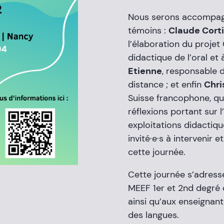
Nous serons accompagné
témoins :
Claude Corti
l’élaboration du projet
didactique de l’oral et
Etienne
, responsable 
distance ; et enfin
Chri
Suisse francophone, qu
réflexions portant sur 
exploitations didactiqu
invité·e·s à intervenir 
cette journée.
Cette journée s’adresse
MEEF 1er et 2nd degré q
ainsi qu’aux enseignant
des langues.